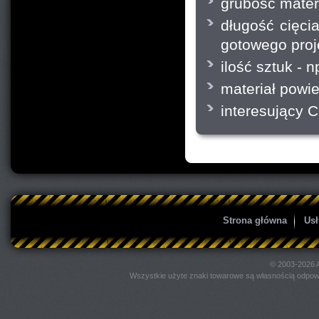
grubość mater
długość cięci
gotowego proj
ilość sztuk - 
materiał powie
interesujący C
Strona główna
Usł
© 2003-2026
Wszystkie użyte znaki towarowe są własnością odpowie