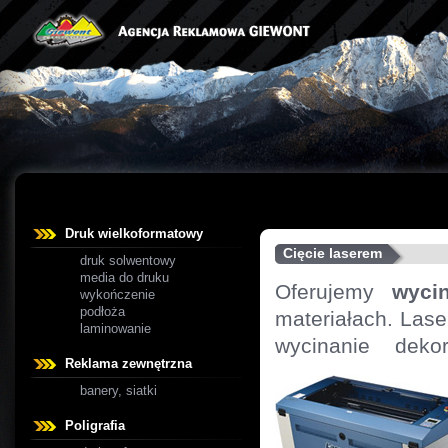
Druk wielkoformatowy
Cięcie laserem
druk solwentowy
media do druku
Oferujemy
wyci
wykończenie
podłoża
materiałach. Lase
laminowanie
wycinanie deko
Reklama zewnętrzna
banery, siatki
Poligrafia