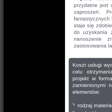
przydatne jest 
zaproszeń. Pr
fantastycznych 
staje się zdobi
do uzyskania 
nanoszenie zm
zastosowania la
Koszt usługi wy
celu otrzyman
projekt w forma
zamienionymi n
elementów:
rodzaj materiał