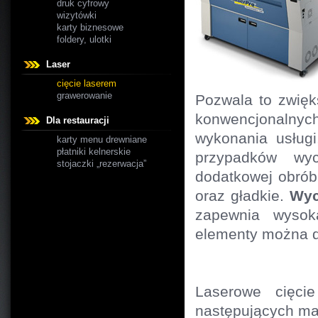
druk cyfrowy
wizytówki
karty biznesowe
foldery, ulotki
Laser
cięcie laserem
grawerowanie
Pozwala to zwięk
konwencjonalnyc
Dla restauracji
wykonania usługi
karty menu drewniane
płatniki kelnerskie
przypadków wy
stojaczki „rezerwacja”
dodatkowej obróbk
oraz gładkie.
Wyc
zapewnia wysoką
elementy można 
Laserowe cięci
następujących mat