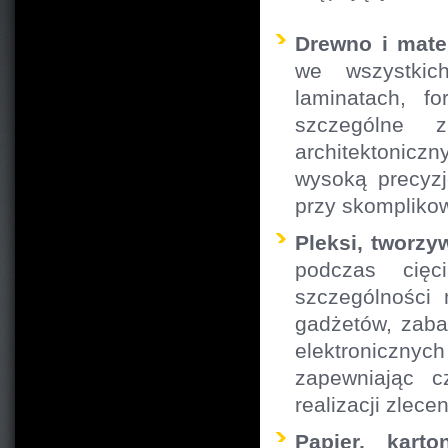
Drewno i mate
we wszystkich
laminatach, f
szczególne 
architektonicz
wysoką precyzj
przy skompliko
Pleksi, tworzy
podczas cięc
szczególności 
gadżetów, zaba
elektronicznyc
zapewniając c
realizacji zlece
Papier, karto