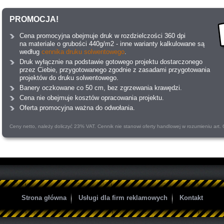
PROMOCJA!
Cena promocyjna obejmuje druk w rozdzielczości 360 dpi
na materiale o grubości 440g/m2 - inne warianty kalkulowane są
według
cennika druku solwentowego
.
Druk wyłącznie na podstawie gotowego projektu dostarczonego
przez Ciebie, przygotowanego zgodnie z zasadami przygotowania
projektów do druku solwentowego.
Banery oczkowane co 50 cm, bez zgrzewania krawędzi.
Cena nie obejmuje kosztów opracowania projektu.
Oferta promocyjna ważna do odwołania.
Ceny netto, należy doliczyć 23% VAT. Cennik nie stanowi oferty handlowej w rozumieniu art.
Strona główna
Usługi dla firm reklamowych
Kontakt