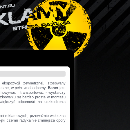
ekspozycji zewnętrznej, stosowany
yczne, w pełni wodoodporny.
Baner
jest
howywać i transportować - wystarczy
zkowaniu są bardzo proste w montażu
zwiększyć odporność na uszkodzenia
chni reklamowych, przeważnie widoczna
ięki czemu radykalnie zmniejsza opory