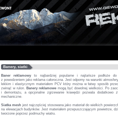
Banery, siatki
Baner reklamowy
to najbardziej popularne i najtańsze podłoże do 
z powodzeniem jako reklama całoroczna. Jest odporny na warunki atmosfer
lekkim i elastycznym materiałem PCV który można w łatwy sposób przec
zwinąć w rulon.
Banery reklamowe
mogą być dowolnej wielkości. Po zaoc
i demontażu, a opcjonalne zgrzewanie krawędzi pozwala dodatkowo 
mechaniczne.
Siatka mesh
jest najczęściej stosowana jako materiał do wielkich powierz
na elewacjach budynków. Jest materiałem przepuszczającym powietrze, dz
tworzone poprzez podmuchy wiatru.